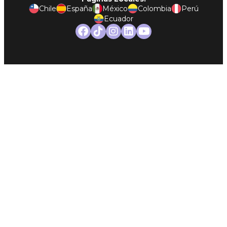
Chile
España
México
Colombia
Perú
Ecuador