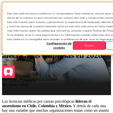
ES
▾
Este sitio web almacena cookies en tu computadora. Estas cookies se utilizan para 
acerca de la manera en que interactúas con nuestro sitio web y nos permiten record
esta información para mejorar y personalizar tu experiencia de búsqueda, además d
y métricas acerca de nuestros visitantes, tanto en este sitio web como en otros medi
más información sobre las cookies que utilizamos, consulta nuestra Política de Priva
Estrés laboral: cómo el
Si no aceptas, no se le hará seguimiento a tu información cuando visites este sitio 
sola cookie en tu navegador para recordar tu preferencia de que no se te haga seg
aumento de licencias médicas
Configuración de
Aceptar
cookies
afecta a las empresas en 2026
Por
Equipo Apprecio
11 - junio - 2026
Las licencias médicas por causas psicológicas
lideran el
ausentismo en Chile, Colombia y México.
Y detrás de cada una
hay una variable que muchas organizaciones tratan como un asunto