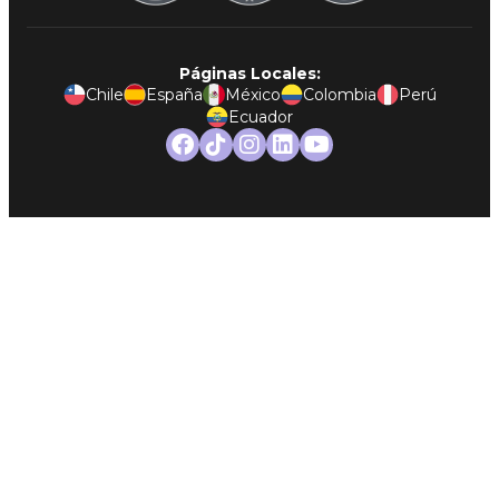
Páginas Locales:
Chile
España
México
Colombia
Perú
Ecuador