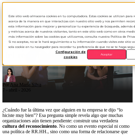
ES
▾
Este sitio web almacena cookies en tu computadora. Estas cookies se utilizan para 
acerca de la manera en que interactúas con nuestro sitio web y nos permiten record
esta información para mejorar y personalizar tu experiencia de búsqueda, además d
y métricas acerca de nuestros visitantes, tanto en este sitio web como en otros medi
más información sobre las cookies que utilizamos, consulta nuestra Política de Priva
Cómo implementar la cultura
Si no aceptas, no se le hará seguimiento a tu información cuando visites este sitio 
sola cookie en tu navegador para recordar tu preferencia de que no se te haga seg
del reconocimiento paso a paso
Configuración de
Aceptar
cookies
Por
Ana María Silva
7 - abril - 2026
¿Cuándo fue la última vez que alguien en tu empresa te dijo “lo
hiciste muy bien”? Esa pregunta simple revela algo que muchas
organizaciones aún tienen pendiente: construir una verdadera
cultura del reconocimiento
. No como un evento especial ni como
una política de RR.HH., sino como una forma de relacionarse que