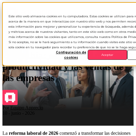
ES
▾
Este sitio web almacena cookies en tu computadora. Estas cookies se utilizan para 
acerca de la manera en que interactúas con nuestro sitio web y nos permiten record
esta información para mejorar y personalizar tu experiencia de búsqueda, además d
y métricas acerca de nuestros visitantes, tanto en este sitio web como en otros medi
más información sobre las cookies que utilizamos, consulta nuestra Política de Priva
Reforma laboral 2026 en
Si no aceptas, no se le hará seguimiento a tu información cuando visites este sitio 
sola cookie en tu navegador para recordar tu preferencia de que no se te haga seg
Colombia: el impacto real en la
Configuración de
Aceptar
cookies
productividad y las ventas de
las empresas
Por
Equipo Apprecio
10 - junio - 2026
La
reforma laboral de 2026
comenzó a transformar las decisiones