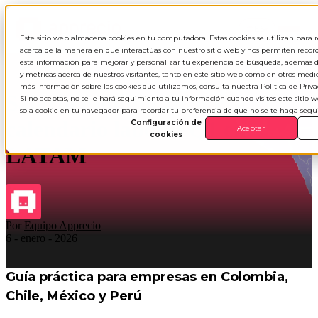
ES
▾
Este sitio web almacena cookies en tu computadora. Estas cookies se utilizan para 
acerca de la manera en que interactúas con nuestro sitio web y nos permiten record
esta información para mejorar y personalizar tu experiencia de búsqueda, además d
y métricas acerca de nuestros visitantes, tanto en este sitio web como en otros medi
más información sobre las cookies que utilizamos, consulta nuestra Política de Priva
Salario mínimo 2026 y
Si no aceptas, no se le hará seguimiento a tu información cuando visites este sitio 
sola cookie en tu navegador para recordar tu preferencia de que no se te haga seg
calendario laboral Q1 en
Configuración de
Aceptar
cookies
LATAM
Por
Equipo Apprecio
6 - enero - 2026
Guía práctica para empresas en Colombia,
Chile, México y Perú