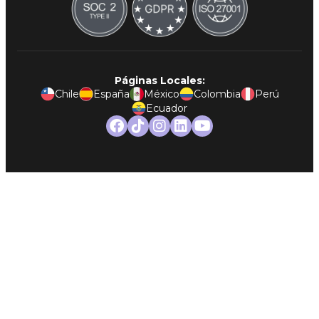
Páginas Locales:
Chile
España
México
Colombia
Perú
Ecuador