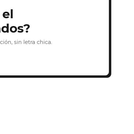
el
ados?
n, sin letra chica.