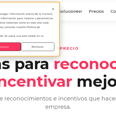
Soluciones
Precios
Co
▾
 recoger información acerca de la manera
a información para mejorar y personalizar
os visitantes, tanto en este sitio web
s, consulta nuestra Política de
web. Se usará una sola cookie en tu
Aceptar
Rechazar
BLOG APPRECIO
as para
reconoc
incentivar
mejo
e reconocimientos e incentivos que hacen
empresa.