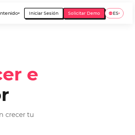
ntenido
Iniciar Sesión
Solicitar Demo
ES
▾
▾
er e
r
 crecer tu