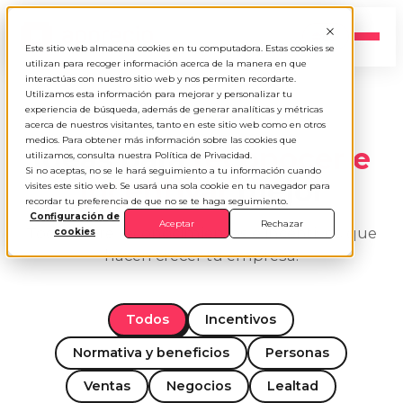
ES
▾
Este sitio web almacena cookies en tu computadora. Estas cookies se
utilizan para recoger información acerca de la manera en que
interactúas con nuestro sitio web y nos permiten recordarte.
Utilizamos esta información para mejorar y personalizar tu
experiencia de búsqueda, además de generar analíticas y métricas
BLOG APPRECIO
acerca de nuestros visitantes, tanto en este sitio web como en otros
medios. Para obtener más información sobre las cookies que
Ideas para
reconocer e
utilizamos, consulta nuestra Política de Privacidad.
Si no aceptas, no se le hará seguimiento a tu información cuando
incentivar
mejor
visites este sitio web. Se usará una sola cookie en tu navegador para
recordar tu preferencia de que no se te haga seguimiento.
Configuración de
Aceptar
Rechazar
Todo sobre reconocimientos e incentivos que
cookies
hacen crecer tu empresa.
Todos
Incentivos
Normativa y beneficios
Personas
Ventas
Negocios
Lealtad