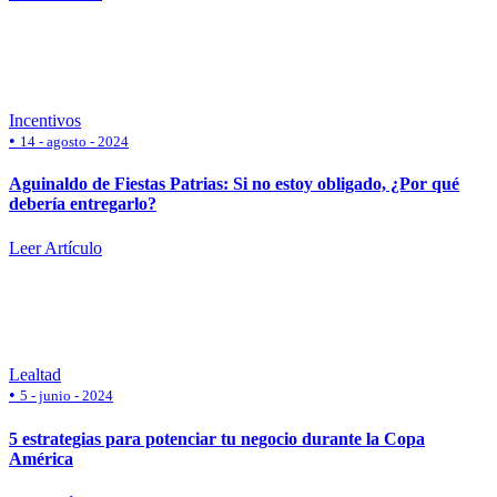
Incentivos
•
14 - agosto - 2024
Aguinaldo de Fiestas Patrias: Si no estoy obligado, ¿Por qué
debería entregarlo?
Leer Artículo
Lealtad
•
5 - junio - 2024
5 estrategias para potenciar tu negocio durante la Copa
América